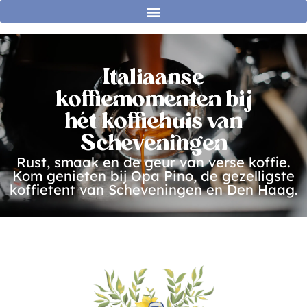
Italiaanse
koffiemomenten bij
hét koffiehuis van
Scheveningen
Rust, smaak en de geur van verse koffie.
Kom genieten bij Opa Pino, de gezelligste
koffietent van Scheveningen en Den Haag.