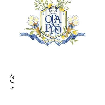
Over ons
Opa Pino hield van de goede dingen in het
leven, vooral ijs. In Nederland vond hij niet
alleen Oma Toos, maar ook zijn roeping:
samen veroverden ze markten met hun
poffertjes- en oliebollenkraam. Nu eren we
zijn passie met echt Italiaans ijs.
📩
info@opa-pino.nl
📞
070 – 3850050
Dr. Lelykade 198
📍
2583CN Scheveningen
Openingstijden
Dagelijks:
12:00-22:00 uur